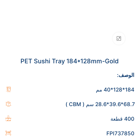
Click to enlarge
PET Sushi Tray 184*128mm-Gold
الوصف:
184*128*40 مم
68.7*39.6*28.6 سم ( CBM )
400 قطعة
FPI737850